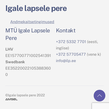
Igale lapsele pere
Andmekaitsetingimused
MTÜ Igale Lapsele
Kontakt
Pere
+372 5332 7701
(eesti,
inglise)
LHV
+372 57705477
(vene k)
EE157700771002541391
info@ilp.ee
Swedbank
EE35220022105388360
0
©Igale lapsele pere 2022