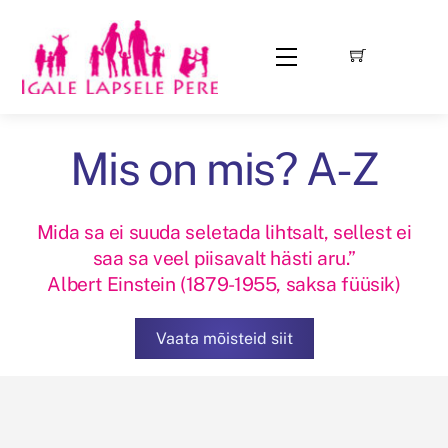
Skip
to
Menu
content
Mis on mis? A-Z
Mida sa ei suuda seletada lihtsalt, sellest ei
saa sa veel piisavalt hästi aru.”
Albert Einstein (1879-1955, saksa füüsik)
Vaata mõisteid siit