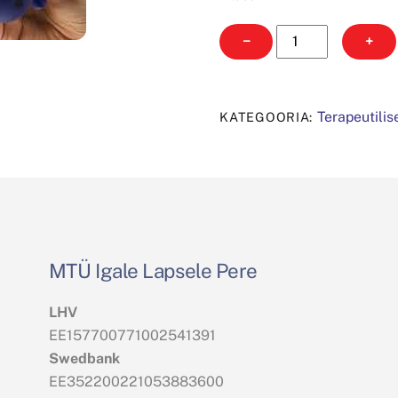
Pehme
−
+
loomake
kogus
Terapeutili
KATEGOORIA:
MTÜ Igale Lapsele Pere
LHV
EE157700771002541391
Swedbank
EE352200221053883600