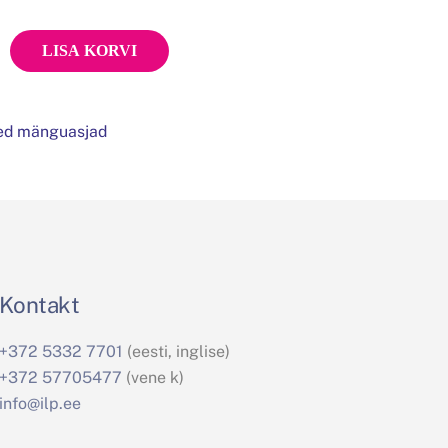
LISA KORVI
sed mänguasjad
Kontakt
+372 5332 7701
(eesti, inglise)
+372 57705477
(vene k)
info@ilp.ee