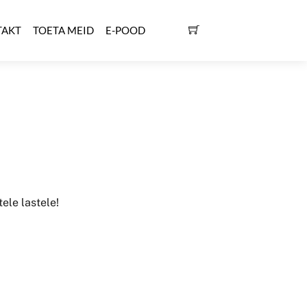
TAKT
TOETA MEID
E-POOD
tele lastele!