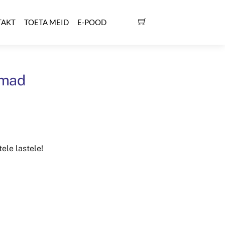
TAKT
TOETA MEID
E-POOD
omad
tele lastele!